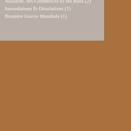
Auxonne, Ses Commerces Et Ses Rues
(2)
Innondations Et Désolations
(1)
Première Guerre Mondiale
(1)