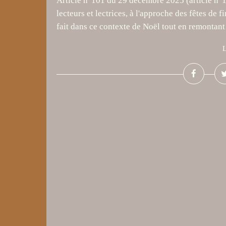
Article n°101 du 29 décembre 2025 (article n°1
lecteurs et lectrices, à l'approche des fêtes de f
fait dans ce contexte de Noël tout en remontant 
L