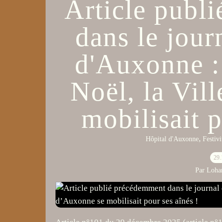
Article publ
dans le jour
d'Auxonne :
Noël, la Vil
mobilisait p
,
Hôpital d'Auxonne
Festivi
29.
Par Loha