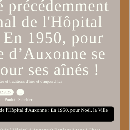
ié précédemment
nal de l'Hôpital
 En 1950, pour
le d’Auxonne se
our ses aînés !
tés et traditions d'hier et d'aujourd'hui
12.2025
…
nn Poulot--Scheider