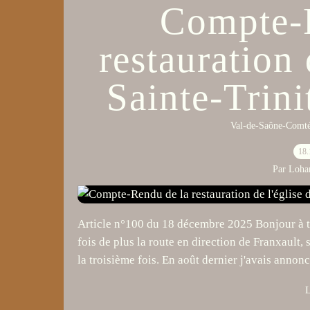
Compte-
restauration 
Sainte-Trini
Val-de-Saône-Comté
18.
Par Loha
Article n°100 du 18 décembre 2025 Bonjour à to
fois de plus la route en direction de Franxaul
la troisième fois. En août dernier j'avais annonc
L