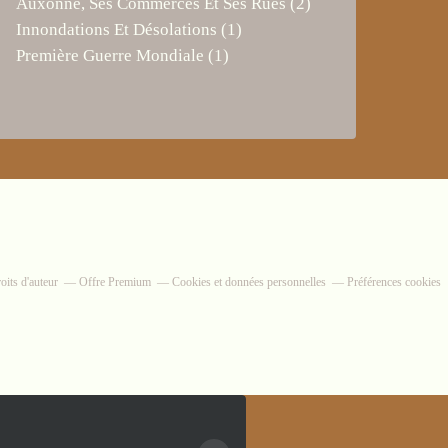
Auxonne, Ses Commerces Et Ses Rues
(2)
Innondations Et Désolations
(1)
Première Guerre Mondiale
(1)
its d'auteur
Offre Premium
Cookies et données personnelles
Préférences cookies