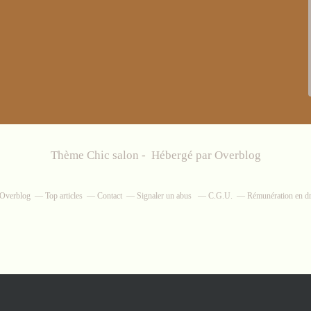
Thème Chic salon - Hébergé par
Overblog
r Overblog
Top articles
Contact
Signaler un abus
C.G.U.
Rémunération en dro