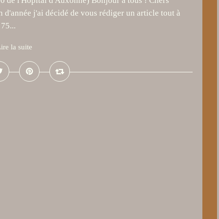
0 de l'Hôpital d'Auxonne) Bonjour à tous ! Chers
in d'année j'ai décidé de vous rédiger un article tout à
75...
ire la suite