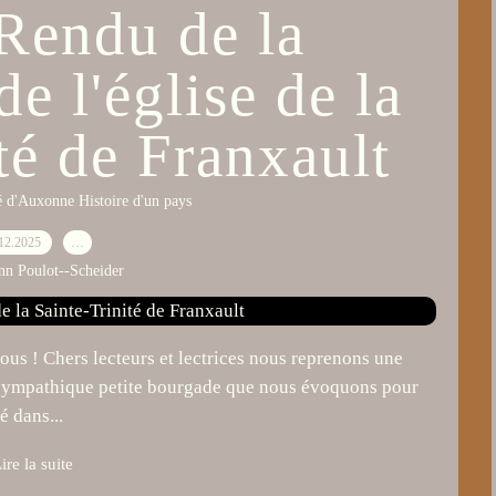
Rendu de la
de l'église de la
té de Franxault
 d'Auxonne Histoire d'un pays
12.2025
…
nn Poulot--Scheider
us ! Chers lecteurs et lectrices nous reprenons une
t, sympathique petite bourgade que nous évoquons pour
é dans...
ire la suite