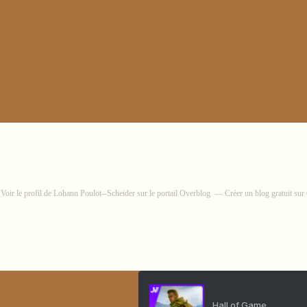
Voir le profil de
Lohann Poulot--Scheider
sur le portail Overblog
Créer un blog gratuit su
Hall of Game