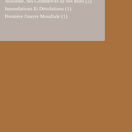
Auxonne, Ses Commerces Et Ses Rues
(2)
Innondations Et Désolations
(1)
Première Guerre Mondiale
(1)