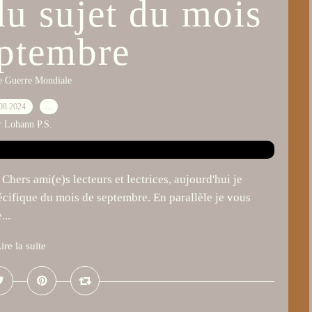
du sujet du mois
eptembre
e Guerre Mondiale
08.2024
…
r Lohann P.S.
Chers ami(e)s lecteurs et lectrices, aujourd'hui je
écifique du mois de septembre. En parallèle je vous
...
ire la suite