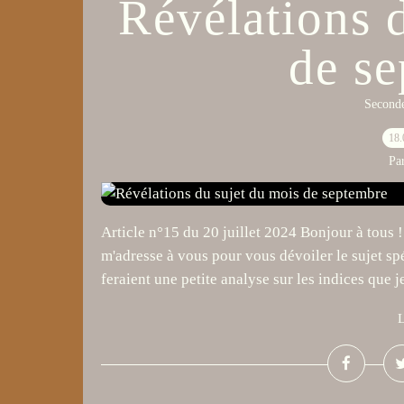
Révélations 
de s
Second
18.
Pa
Article n°15 du 20 juillet 2024 Bonjour à tous ! 
m'adresse à vous pour vous dévoiler le sujet sp
feraient une petite analyse sur les indices que je
L