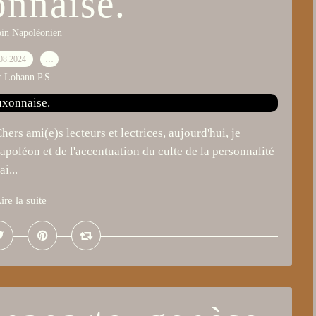
nnaise.
oin Napoléonien
08.2024
…
r Lohann P.S.
ers ami(e)s lecteurs et lectrices, aujourd'hui, je
apoléon et de l'accentuation du culte de la personnalité
i...
ire la suite