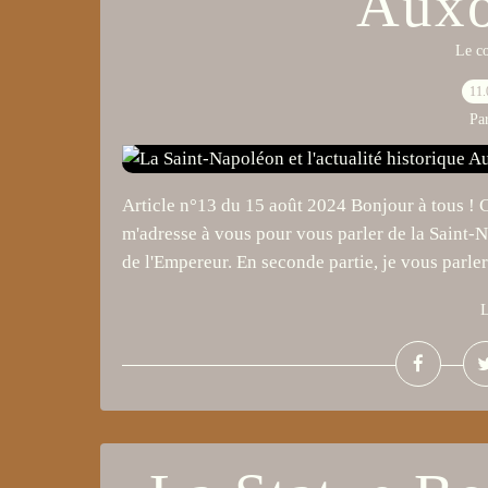
Auxo
Le c
11.
Pa
Article n°13 du 15 août 2024 Bonjour à tous ! Ch
m'adresse à vous pour vous parler de la Saint-N
de l'Empereur. En seconde partie, je vous parlera
L