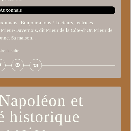
xonnais . Bonjour à tous ! Lecteurs, lectrices
rieur-Duvernois, dit Prieur de la Côte-d’Or. Prieur de
nne. Sa maison...
ire la suite
-Napoléon et
té historique