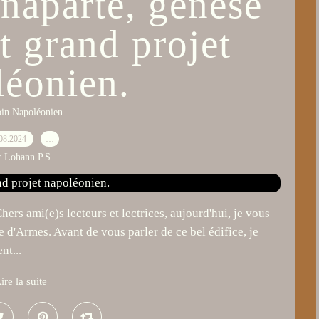
naparte, genèse
t grand projet
léonien.
oin Napoléonien
08.2024
…
r Lohann P.S.
ers ami(e)s lecteurs et lectrices, aujourd'hui, je vous
e d'Armes. Avant de vous parler de ce bel édifice, je
nt...
ire la suite