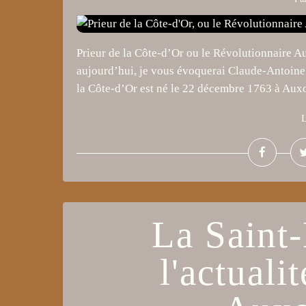
Prieur de la Côte-d’Or ou le Révolutionnaire Au
aujourd’hui, je vous évoquerai Claude-Antoine P
la Côte-d’Or est né le 22 décembre 1763 à Auxo
L
La Saint
l'actuali