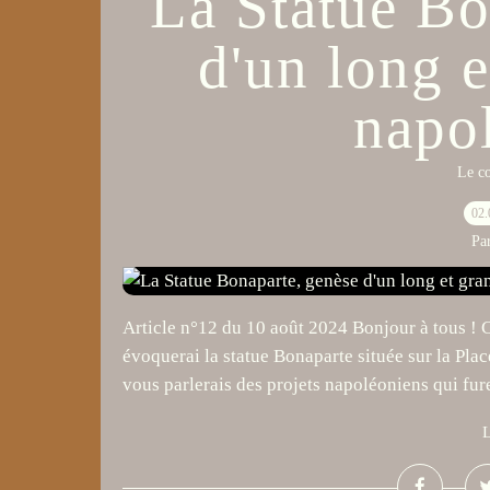
La Statue Bo
d'un long e
napo
Le c
02.
Pa
Article n°12 du 10 août 2024 Bonjour à tous ! Ch
évoquerai la statue Bonaparte située sur la Plac
vous parlerais des projets napoléoniens qui fure
L