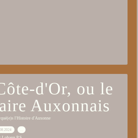
Côte-d'Or, ou le
aire Auxonnais
arqué(e)s l'Histoire d'Auxonne
08.2024
…
r Lohann P.S.