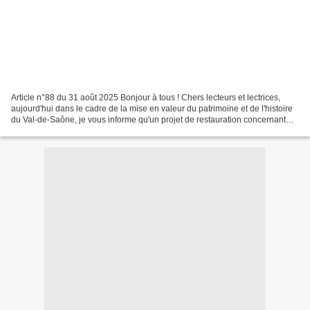
Article n°88 du 31 août 2025 Bonjour à tous ! Chers lecteurs et lectrices,
aujourd'hui dans le cadre de la mise en valeur du patrimoine et de l'histoire
du Val-de-Saône, je vous informe qu'un projet de restauration concernant
l'église de la commune de...