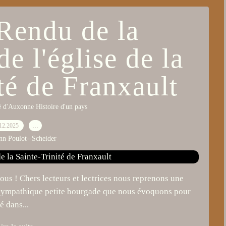
Rendu de la
de l'église de la
té de Franxault
 d'Auxonne Histoire d'un pays
12.2025
…
nn Poulot--Scheider
us ! Chers lecteurs et lectrices nous reprenons une
t, sympathique petite bourgade que nous évoquons pour
é dans...