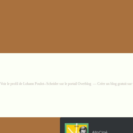
Voir le profil de
Lohann Poulot--Scheider
sur le portail Overblog
Créer un blog gratuit su
AlloCiné