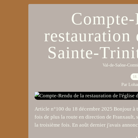
Compte-
restauration 
Sainte-Trini
Val-de-Saône-Comté
18.
Par Loha
Article n°100 du 18 décembre 2025 Bonjour à to
fois de plus la route en direction de Franxaul
la troisième fois. En août dernier j'avais annonc