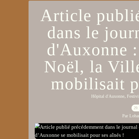
Article publ
dans le jour
d'Auxonne :
Noël, la Vil
mobilisait p
,
Hôpital d'Auxonne
Festivi
29.
Par Loha