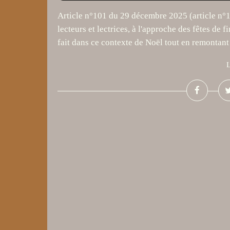
Article n°101 du 29 décembre 2025 (article n°1
lecteurs et lectrices, à l'approche des fêtes de f
fait dans ce contexte de Noël tout en remontant 
L