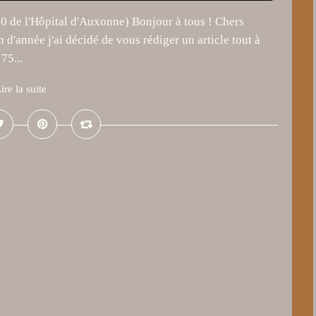
0 de l'Hôpital d'Auxonne) Bonjour à tous ! Chers
in d'année j'ai décidé de vous rédiger un article tout à
75...
ire la suite