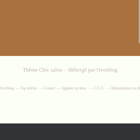
Thème Chic salon - Hébergé par
Overblog
r Overblog
Top articles
Contact
Signaler un abus
C.G.U.
Rémunération en dro