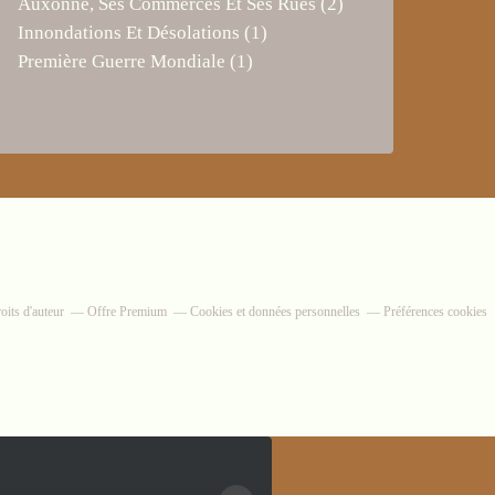
Auxonne, Ses Commerces Et Ses Rues
(2)
Innondations Et Désolations
(1)
Première Guerre Mondiale
(1)
its d'auteur
Offre Premium
Cookies et données personnelles
Préférences cookies