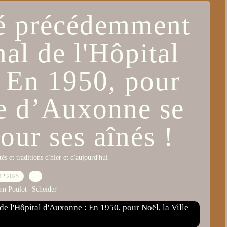
ié précédemment
nal de l'Hôpital
 En 1950, pour
le d’Auxonne se
our ses aînés !
tés et traditions d'hier et d'aujourd'hui
12.2025
…
nn Poulot--Scheider