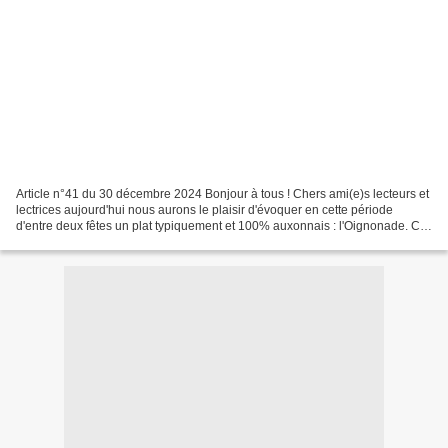
Article n°41 du 30 décembre 2024 Bonjour à tous ! Chers ami(e)s lecteurs et
lectrices aujourd'hui nous aurons le plaisir d'évoquer en cette période
d'entre deux fêtes un plat typiquement et 100% auxonnais : l'Oignonade. Cet
article bien qu'un peu culinaire...