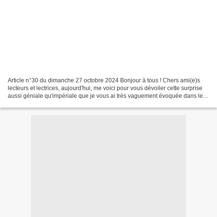
Article n°30 du dimanche 27 octobre 2024 Bonjour à tous ! Chers ami(e)s
lecteurs et lectrices, aujourd'hui, me voici pour vous dévoiler cette surprise
aussi géniale qu'impériale que je vous ai très vaguement évoquée dans le
précédent article. /2024/10/l-empire-des-cinemas-à-Auxonne.html...