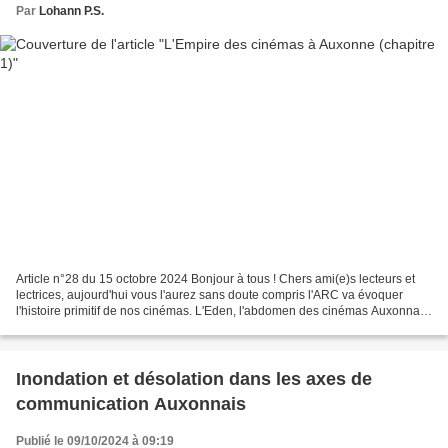
Par
Lohann P.S.
Article n°28 du 15 octobre 2024 Bonjour à tous ! Chers ami(e)s lecteurs et
lectrices, aujourd'hui vous l'aurez sans doute compris l'ARC va évoquer
l'histoire primitif de nos cinémas. L'Eden, l'abdomen des cinémas Auxonnais
En juin 1912, une salle des...
Inondation et désolation dans les axes de
communication Auxonnais
Publié le 09/10/2024 à 09:19