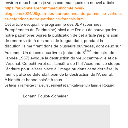
environ deux heures je vous communiquais un nouvel article.
https://auxonnelarenommeeduncomte.over-
blog.com/2024/09/journees-europeennes-du-patrimoine-visitions-
et-defendons-notre-patrimoine-francais.html
Cet article évoquait le programme des JEP (Journées
Européennes du Patrimoine) ainsi que l'enjeu de sauvegarder
notre patrimoine. Après la publication de cet article j'ai pris soin
de rendre visite à des amis de longue date, pendant la
discution ils me firent dons de plusieurs ouvrages, dont deux sur
ème
Auxonne. Un de ces deux livres (datant du 3
trimestre de
l'année 1967) évoque la destruction du vieux centre-ville et de
l'Arsenal. Ce petit livret est l'ancêtre de l"Inf"Auxonne. Je stoppe
l'écriture pour laisser place à l'image ou dans cette dernière, la
municipalité se défendait bien de la destruction de l'Arsenal.
A bientôt et bonne soirée à tous
Je tiens à remercié chaleureusement et amicalement la famille Roquel.
Lohann Poulot--Scheider