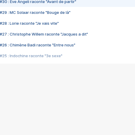
#30 : Eve Angeli raconte "Avant de partir"
#29 : MC Solaar raconte "Bouge de là"
28 : Lorie raconte "Je vais vite"
#27 : Christophe Willem raconte "Jacques a dit"
#26 : Chimène Badi raconte "Entre nous"
#25 : Indochine raconte "3e sexe"
#24 : Zaho raconte "C'est chelou"
#23 : Patrick Bruel raconte "Au café des délices"
#22 : Kyo raconte "Le chemin"
#21 : Nolwenn Leroy raconte "Cassé"
#20 : Patrick Hernandez raconte "Born to be alive"
#19 : Lorie raconte "Près de moi"
#18 : Michael Jones raconte "A nos actes manqués" (avec Jean-Jacque