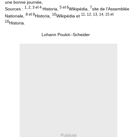
une bonne journée,
1, 2, 3 et 4
5 et 6
7
Sources :
Historia,
Wikipédia,
site de l'Assemblée
8 et 9
10
11, 12, 13, 14, 15 et
Nationale,
Historia,
Wikipédia et
16
Historia.
Lohann Poulot--Scheider
Publicité