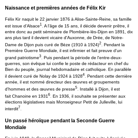
Naissance et premières années de Félix Kir
Félix Kir naquit le 22 janvier 1876 à Alise-Sainte-Reine, sa famille
1
est issue d'Alsace
. A l'âge de 15 ans, il décide devenir prêtre, il
entre donc au petit séminaire de Plombière-lès-Dijon en 1891, dix
ans plus tard il devient vicaire d'Auxonne, de Drée, de Notre-
2
Dame de Dijon puis curé de Bèze (1910 à 1924)
. Pendant la
Première Guerre Mondiale, il est infirmier et fait preuve d'un
3
grand patriotisme
. Puis pendant la période de l'entre-deux-
guerres, son évêque lui confie le poste de rédacteur en chef du
Bien du peuple, journal hebdomadaire et catholique. En parallèle
4
il devient curé de Nolay de 1924 à 1928
. Pendant cette dernière
année, il est nommé
directeur des œuvres et groupements
5
d'hommes et des œuvres de presse
.
Installé à Dijon, il est
6
fait Chanoine en 1931
. En 1936, il souhaite se présenter aux
élections législatives mais Monseigneur Petit de Julleville, lui
7
interdit
.
Un passé héroïque pendant la Seconde Guerre
Mondiale