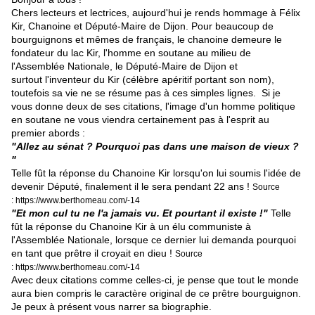
Chers lecteurs et lectrices, aujourd'hui je rends hommage à Félix
Kir, Chanoine et Député-Maire de Dijon. Pour beaucoup de
bourguignons et mêmes de français, le chanoine demeure le
fondateur du lac Kir, l'homme en soutane au milieu de
l'Assemblée Nationale, le Député-Maire de Dijon et
surtout l'inventeur du Kir (célèbre apéritif portant son nom),
toutefois sa vie ne se résume pas à ces simples lignes. Si je
vous donne deux de ses citations, l'image d'un homme politique
en soutane ne vous viendra certainement pas à l'esprit au
premier abords :
"Allez au sénat ? Pourquoi pas dans une maison de vieux ?
"
Telle fût la réponse du Chanoine Kir lorsqu'on lui soumis l'idée de
devenir Député, finalement il le sera pendant 22 ans !
Source
: https://www.berthomeau.com/-14
"Et mon cul tu ne l'a jamais vu. Et pourtant il existe !"
Telle
fût la réponse du Chanoine Kir à un élu communiste à
l'Assemblée Nationale, lorsque ce dernier lui demanda pourquoi
en tant que prêtre il croyait en dieu !
Source
: https://www.berthomeau.com/-14
Avec deux citations comme celles-ci, je pense que tout le monde
aura bien compris le caractère original de ce prêtre bourguignon.
Je peux à présent vous narrer sa biographie.