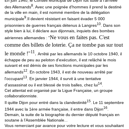
En juin 1940, le Conseil Municipal de Dijon fuit suite à l'arrivée
8
des Allemands
. Avec une poignée d'hommes il prend la destiné
de la ville en main, il est nommé membre de la délégation
9
municipale
.Il devient résistant en faisant évader 5 000
10
prisonniers de guerres français détenus à Langres
. Dans son
style bien à lui, il déclare aux dijonnais, inquiets des bombes
Ne vous en faites pas. C'est
aériennes allemandes : "
comme des billets de loterie. Ça ne tombe pas sur tout
11
le monde !"
.
Arrêté par les allemands le 10 octobre 1940, il
échappe de peu au peloton d'exécution, il est relâché le mois
suivant et est démis de ses fonctions municipales par les
12
allemands
. En octobre 1943, il est de nouveau arrêté par
13
l'occupant
. En janvier 1944, il survit à une tentative
14
d'assassinat ou il est blessé de trois balles, chez lui
.
Cet attentat est organisé par la Ligue Française, un groupe
collaborationniste.
15
Il quitte Dijon pour entré dans la clandestinité
. Le 11 septembre
16
1944 avec la 1ère armée française, il entre dans Dijon
.
Demain, la suite de la biographie du dernier député français en
soutane à l'Assemblée Nationale...
Vous remerciant par avance pour votre lecture et vous souhaitant