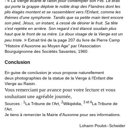
«
-
La Vierge écarte le raisin pour contempler son Fils. Le bras
qui porte la grappe déploie le noble drap des Flandres dont les
plis étagés montent et se rassemblent vers l'Enfant, comme les
thèmes d'une symphonie. Tandis que sa petite main tient encore
son pied, Jésus, un instant, à cessé de désirer le fruit. Sa tête
s'est rejetée en arrière. Son regard s'est élancé soudain plus
haut que le front de sa mère. Le doux visage de la Vierge est un
»
peu triste.
Extrait tiré de la page 207 du livre de Pierre Camp
"Histoire d'Auxonne au Moyen Age" par l'Association
Bourguignonne des Sociétés Savantes, 1960.
Conclusion
En guise de conclusion je vous propose naturellement
deux photographies de la statue de la Vierge à l'Enfant dite
Vierge au Raisin.
Vous remerciant par avance pour votre lecture et vous
souhaitant une agréable journée,
1
2
3 et 4
Sources :
La Tribune de l'Art,
Wikipédia,
La Tribune de
l'Art.
Je tiens à remercier la Mairie d'Auxonne pour ses informations.
Lohann Poulot--Scheider