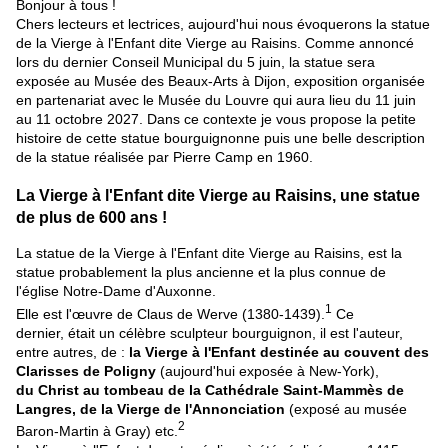
Bonjour à tous !
Chers lecteurs et lectrices, aujourd'hui nous évoquerons la statue
de la Vierge à l'Enfant dite Vierge au Raisins. Comme annoncé
lors du dernier Conseil Municipal du 5 juin, la statue sera
exposée au Musée des Beaux-Arts à Dijon, exposition organisée
en partenariat avec le Musée du Louvre qui aura lieu du 11 juin
au 11 octobre 2027. Dans ce contexte je vous propose la petite
histoire de cette statue bourguignonne puis une belle description
de la statue réalisée par Pierre Camp en 1960.
La Vierge à l'Enfant dite Vierge au Raisins, une statue
de plus de 600 ans !
La statue de la Vierge à l'Enfant dite Vierge au Raisins, est la
statue probablement la plus ancienne et la plus connue de
l'église Notre-Dame d'Auxonne.
1
Elle est l'œuvre de Claus de Werve (1380-1439).
Ce
dernier, était un célèbre sculpteur bourguignon, il est l'auteur,
entre autres, de :
la Vierge à l'Enfant destinée au couvent des
Clarisses de Poligny
(aujourd'hui exposée à New-York),
du
Christ au tombeau de la Cathédrale Saint-Mammès de
Langres, de la Vierge de l'Annonciation
(exposé au musée
2
Baron-Martin à Gray) etc.