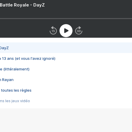
 Battle Royale - DayZ
 DayZ
 a 13 ans (et vous l'avez ignoré)
e (littéralement)
im Rayan
 toutes les règles
s les jeux vidéo
us choquant de Rockstar ? - Le scandale BULLY
e plus moche de Steam