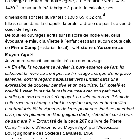
La Vierge à l'Enfant de notre église, à été réalisée vers 1415-
3
1420.
La statue à été fabriqué à partir de calcaire, ses
4
.
dimensions sont les suivantes : 130 x 65 x 32 cm
Elle se situe dans la chapelle latérale, à droite du point de vue du
cœur de l'église.
De tout les ouvrages écrits sur l'histoire de notre ville, celui
évoquant le mieux la Vierge à l'enfant est sans aucun doute celui
«
de
Pierre Camp
(Historien local) :
Histoire d'Auxonne au
»
Moyen-Age
.
Je vous retranscrit ses écrits tirés de son ouvrage :
«
-
En elle, ils voyaient se révéler la pure essence de l'art. Ils
saluaient la mère au front pur, au fin visage marqué d'une grâce
italienne, dont le regard s'abaissait vers l'Enfant dans une
expression de douceur pensive et un peu triste. Lui ,potelé et
bouclé à ravir, jouait de la main gauche avec son petit pied,
tandis que son bras droit s'appuyait au sein maternel. Il était de
cette race des champs, dont les rejetons trapus et barbouillés
montrent très tôt la vigueurs de leurs poumons. Etait-ce un enfant
divin, ou simplement un Bourguignon dodu, s'ébattant sur le bras
»
de sa mère ?
Extrait tiré de la page 207 du livre de Pierre
Camp "Histoire d'Auxonne au Moyen Age" par l'Association
Bourguignonne des Sociétés Savantes, 1960.