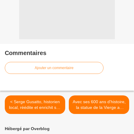
Commentaires
Ajouter un commentaire
< Serge Gusatto, historien
Avec ses 600 ans d'histoire,
local, réédite et enrichit son
la statue de la Vierge au
ouvrage : Auxonne Fierté
Raisin sera exposée en
bourguignonne
2027 au Musée des Beaux-
Arts de Dijon ! >
Hébergé par Overblog