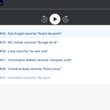
#30 : Eve Angeli raconte "Avant de partir"
#29 : MC Solaar raconte "Bouge de là"
28 : Lorie raconte "Je vais vite"
#27 : Christophe Willem raconte "Jacques a dit"
#26 : Chimène Badi raconte "Entre nous"
#25 : Indochine raconte "3e sexe"
#24 : Zaho raconte "C'est chelou"
#23 : Patrick Bruel raconte "Au café des délices"
#22 : Kyo raconte "Le chemin"