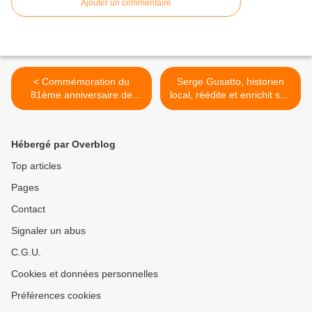
Ajouter un commentaire
< Commémoration du
Serge Gusatto, historien
81ème anniversaire de
local, réédite et enrichit son
la Victoire des Alliés sur
ouvrage : Auxonne Fierté
l'Allemagne nazie le 8 mai
bourguignonne >
1945
Hébergé par Overblog
Top articles
Pages
Contact
Signaler un abus
C.G.U.
Cookies et données personnelles
Préférences cookies