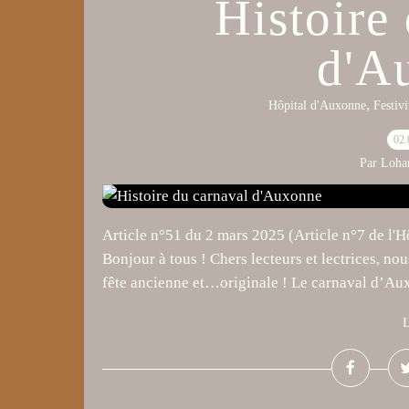
Histoire
d'A
,
Hôpital d'Auxonne
Festivi
02.
Par Loha
Article n°51 du 2 mars 2025 (Article n°7 de l'
Bonjour à tous ! Chers lecteurs et lectrices, 
fête ancienne et…originale ! Le carnaval d’Aux
L