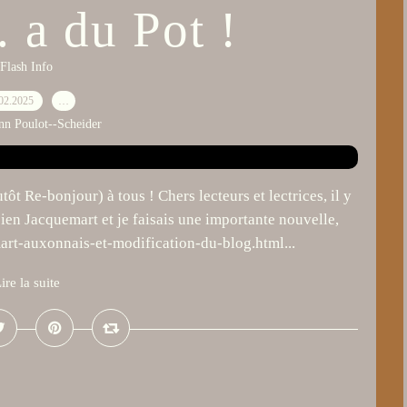
 a du Pot !
Flash Info
02.2025
…
nn Poulot--Scheider
ôt Re-bonjour) à tous ! Chers lecteurs et lectrices, il y
ncien Jacquemart et je faisais une importante nouvelle,
art-auxonnais-et-modification-du-blog.html...
ire la suite