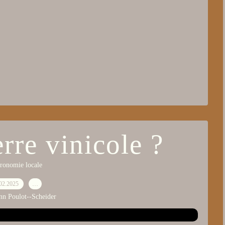
rre vinicole ?
ronomie locale
02.2025
…
nn Poulot--Scheider