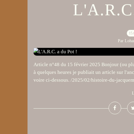
L'A.R.C.
15.
Par Loha
Article n°48 du 15 février 2025 Bonjour (ou plut
à quelques heures je publiait un article sur l'a
voire ci-dessous. /2025/02/histoire-du-jacquem
L