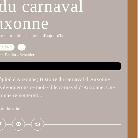
 du carnaval
uxonne
tés et traditions d'hier et d'aujourd'hui
03.2025
…
nn Poulot--Scheider
Hôpital d'Auxonne) Histoire du carnaval d’Auxonne
nous évoquerons ce mois-ci le carnaval d’Auxonne. Une
onne remonterait...
ire la suite