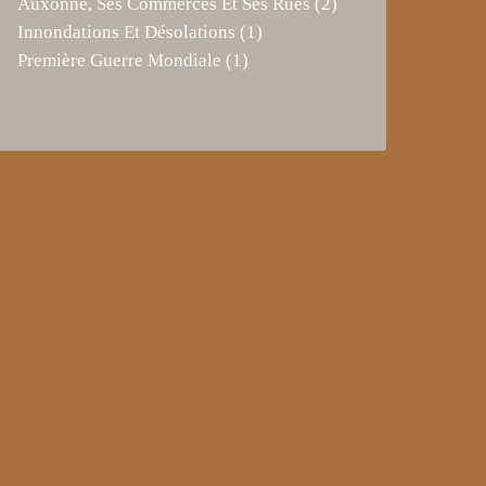
Auxonne, Ses Commerces Et Ses Rues
(2)
Innondations Et Désolations
(1)
Première Guerre Mondiale
(1)