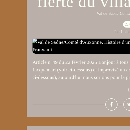
fierté du vil
Val-de-Saône-Comté
22.
Par Loha
Article n°49 du 22 février 2025 Bonjour à tous !
Jacquemart (voir ci-dessous) et improvisé un ar
ci-dessous), aujourd'hui nous sortons pour la pr
L