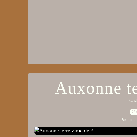
Auxonne te
Gast
28.
Par Loha